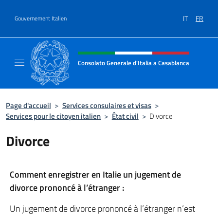
Aller au contenu
IT
FR
Gouvernement Italien
Site Web, social et en-tête de m
Consolato Generale d'Italia a Casablanca
Il sito ufficiale del Consolato Generale d'It
Page d'accueil
>
Services consulaires et visas
>
Services pour le citoyen italien
>
État civil
>
Divorce
Divorce
Comment enregistrer en Italie un jugement de
divorce prononcé à l’étranger :
Un jugement de divorce prononcé à l’étranger n’est