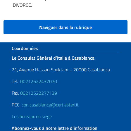
DIVORCE.
Naviguer dans la rubrique
Section de pied de page
Coordonnées
Le Consulat Général d’Italie à Casablanca
21, Avenue Hassan Souktani – 20000 Casablanca
Tel.
00212522437070
Fax.
00212522277139
PEC.
con.casablanca@cert.esteri.it
Les bureaux du siège
Abonnez-vous à notre lettre d’information