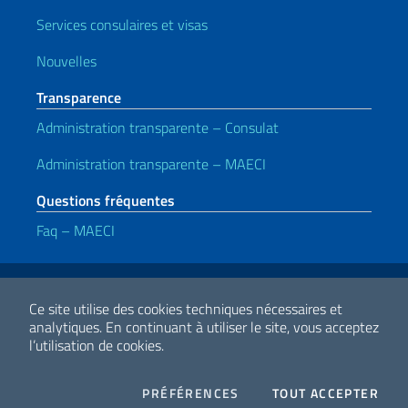
Services consulaires et visas
Nouvelles
Transparence
Administration transparente – Consulat
Administration transparente – MAECI
Questions fréquentes
Faq – MAECI
Liens utiles
Note legali
Privacy e cookie policy
Dichiarazione di accessibilità
Ce site utilise des cookies techniques nécessaires et
analytiques.
En continuant à utiliser le site, vous acceptez
l’utilisation de cookies.
2026 Droits d'auteur Ministero degli Affari Esteri e della Cooperazione
Internazionale
COOKIES
I CO
PRÉFÉRENCES
TOUT ACCEPTER