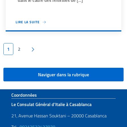
dans le cadre des réformes de […]
LIRE LA SUITE
Pagination
Page suivante
1
2
Naviguer dans la rubrique
Section de pied de page
Coordonnées
Le Consulat Général d’Italie à Casablanca
21, Avenue Hassan Souktani – 20000 Casablanca