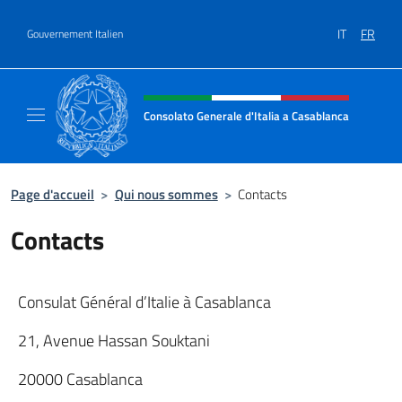
Aller au contenu
IT
FR
Gouvernement Italien
Site Web, social et en-tête de m
Consolato Generale d'Italia a Casablanca
Il sito ufficiale del Consolato Generale d'It
Page d'accueil
>
Qui nous sommes
>
Contacts
Contacts
Consulat Général d’Italie à Casablanca
21, Avenue Hassan Souktani
20000 Casablanca