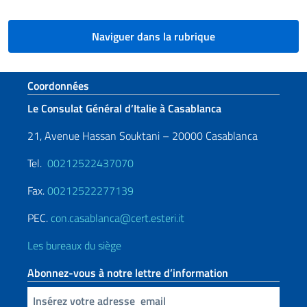
Naviguer dans la rubrique
Section de pied de page
Coordonnées
Le Consulat Général d’Italie à Casablanca
21, Avenue Hassan Souktani – 20000 Casablanca
Tel.
00212522437070
Fax.
00212522277139
PEC.
con.casablanca@cert.esteri.it
Les bureaux du siège
Abonnez-vous à notre lettre d’information
Insert your email